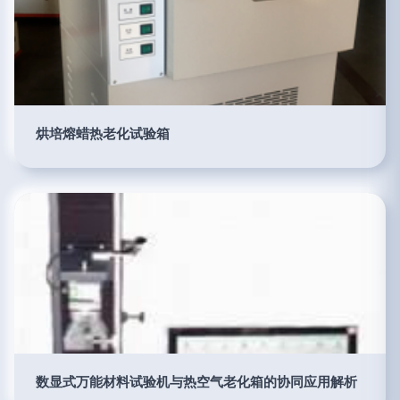
烘培熔蜡热老化试验箱
数显式万能材料试验机与热空气老化箱的协同应用解析