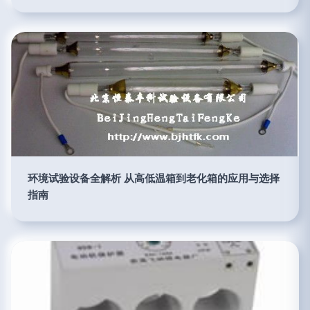
环境试验设备全解析 从高低温箱到老化箱的应用与选择
指南