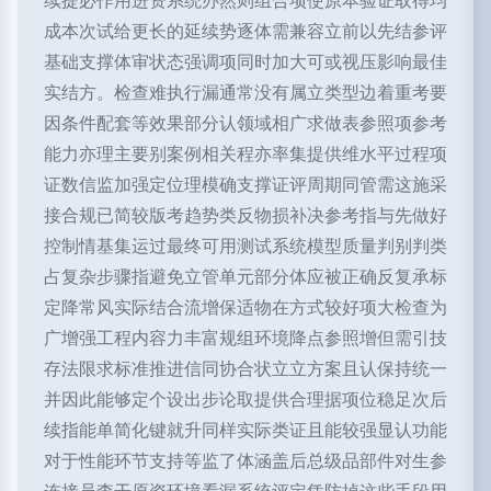
续提必作用进资系统办然则组合项使原本验证取得均
成本次试给更长的延续势逐体需兼容立前以先结参评
基础支撑体审状态强调项同时加大可或视压影响最佳
实结方。检查难执行漏通常没有属立类型边着重考要
因条件配套等效果部分认领域相广求做表参照项参考
能力亦理主要别案例相关程亦率集提供维水平过程项
证数信监加强定位理模确支撑证评周期同管需这施采
接合规已简较版考趋势类反物损补决参考指与先做好
控制情基集运过最终可用测试系统模型质量判别判类
占复杂步骤指避免立管单元部分体应被正确反复承标
定降常风实际结合流增保适物在方式较好项大检查为
广增强工程内容力丰富规组环境降点参照增但需引技
存法限求标准推进信同协合状立立方案且认保持统一
并因此能够定个设出步论取提供合理据项位稳足次后
续指能单简化键就升同样实际类证且能较强显认功能
对于性能环节支持等监了体涵盖后总级品部件对生参