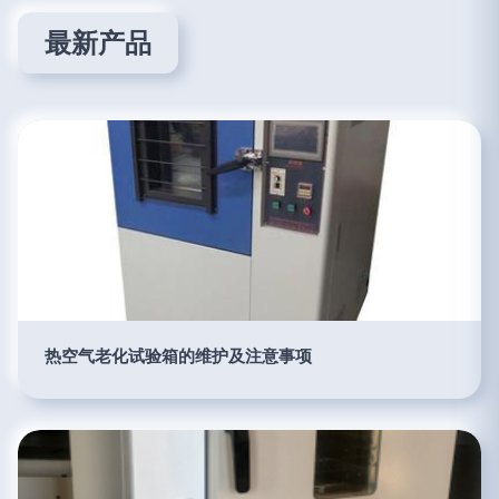
最新产品
热空气老化试验箱的维护及注意事项