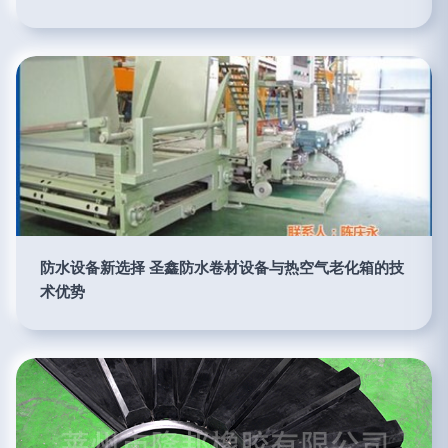
防水设备新选择 圣鑫防水卷材设备与热空气老化箱的技
术优势