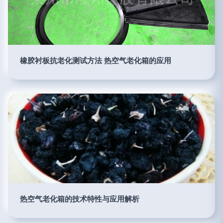
橡胶衬板抗老化测试方法 热空气老化箱的应用
热空气老化箱的技术特性与应用解析