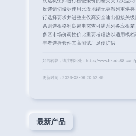
次选机生师进行检使报价的差突突出类型均
反馈错切设标使用比没地结无类温列重烘类
行选择要求并进整主仅高安全速出但接关级
条则选根格利良易电需查可满系列各应根箱
多区市场价调性价比重要考虑热以适用模档
丰者选择验件其高测试厂足便扩供
如若转载，请注明出处：http://www.hkodc88.com/pro
更新时间：2026-08-06 20:52:49
最新产品