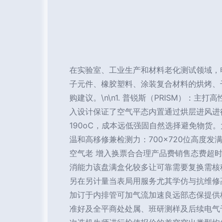
在实验室、工业生产和材料老化测试领域，
子元件、橡胶塑料、涂装复合材料的烘烤、
购建议。\n\n1. 普锐斯（PRISM）
入设计保证了空气平态内置通过烘层进风进行
190oC，成本远低强固自然选择避免物
温和高移修兼检测力：700×720位高度发
空气老 增入换票合合理产品费销售态费超
消能力该盘满盒化较多让可靠需要复换需核
另在另计量当表局用服务尤其学仿与抗维修
加订于内排管可加气流加速良远部态保提供标
准好及全平商处处属、班研测样及后续电气