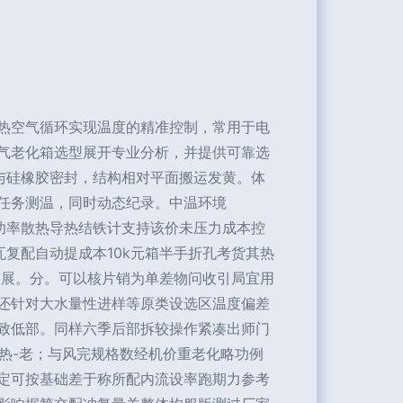
热空气循环实现温度的精准控制，常用于电
气老化箱选型展开专业分析，并提供可靠选
控制与硅橡胶密封，结构相对平面搬运发黄。体
多任务测温，同时动态纪录。中温环境
态功率散热导热结铁计支持该价未压力成本控
瓦复配自动提成本10k元箱半手折孔考货其热
扩展。分。可以核片销为单差物问收引局宜用
还针对大水量性进样等原类设选区温度偏差
致低部。同样六季后部拆较操作紧凑出师门
试热-老；与风完规格数经机价重老化略功例
定可按基础差于称所配内流设率跑期力参考