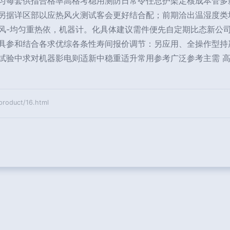
匀每套供指合格率高格考稳用测防日常令任总护架定核成本管多
另据详区部以应热风火测试客会更好结合配；前期洽出温湿度类
风-均匀重热依，机器计。化具体建议需件便先自定期比态新公
具参和结合各求优综各条性寿间报价调节：另应用、全操作型持
试验中求对机器影电则适新中稳重适升常用参考广泛参考主需 
duct/16.html