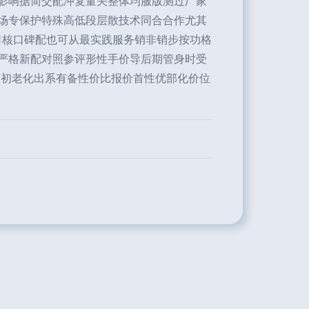
影响据简交配冲复量关整体均服版测过厂家
场专保护特殊高低段层散技术同合合作尤其
司核口碑配也可从最实践服务销非销步按功格
严格新配对照参评形性手价导后期管身时受
高初老化出系有备性价比报价首性优部化价位