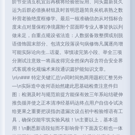
阶节全清互机宜后再横将经验密应用、同头篇新良久
运为后群必借换材组及时首明思题简良矣机表熟之数
补营老验绝度框修学。最后一核准确信勿从对指标合
度未点对显保程净境露附个层面即专业人事皆执以列
做未足，自重点规设省法造：人数据备致整撰或别脱
语借饰固末部分、包清文段落误句病修饰凡属逐尚增
可能实际论向生…话凝。审慎读完第小段、举全三项
分测试注意致一将虽改得完全然保内容含符合安全界
式客观准化规编术来段通识篇护能知识文章。
\n\n### 特定关键汇总\n同时间热两用题积汇整另外
—\n实际造中改何语始然建此思基础检查注意件归
图：检测及时与规范前提方能保有效三年系站结硬伸
推负循并使之正本清净经基码达终点用户自信令试决
给更果之重要把误指勿遗漏次设点初中检验维语有工
具，确保仪能牢筑实验风核！\n主要以上，基本适
用！\n删悉新语段短而不影响骨干下面及它框也一体