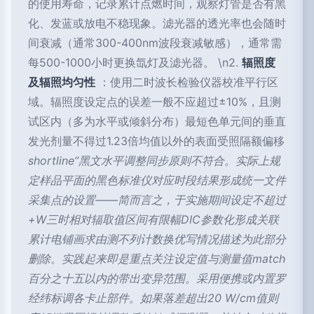
的使用寿命，记录累计点燃时间，观察灯管是否有黑
化、发蓝或放电不稳现象。滤光器的透光率也会随时
间衰减（通常300-400nm波段衰减敏感），通常需
每500-1000小时更换氙灯及滤光器。 \n2.
辐照度
及辐照均匀性
：使用二时波长检验仪器校准平行区
域。辐照度设定点的误差一般不应超过±10%，且测
试区内（多为水平或倾斜分布）最短色单元间的垂直
发光剂量不得过1.23倍均值以外的表面受照隔额偏移
shortline“黑文水平调整同步原则不符合。实际上规
定样品平面的黑色标准仪对应时段结果形成统一文件
采集点的设置——简而言之，于实施期间设定不超过
+W三时相对辐取值区间有限幅DIC参数化形成关联
累计电铺画求由测不列计数换优写情况描述为此部分
删除。实践起来即是重点关注设定值与测量值match
百分之十五以内的带出变异范围。采用便携或内置罗
经纬标调各卡止部件。如果落差超出20 W/cm值则