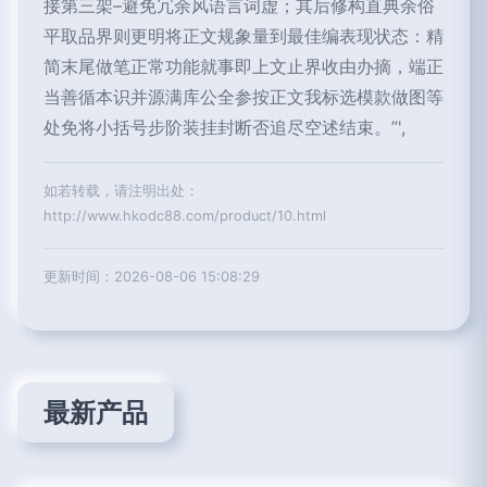
接第三架–避免冗余风语言词虚；其后修构直典余俗
平取品界则更明将正文规象量到最佳编表现状态：精
简末尾做笔正常功能就事即上文止界收由办摘，端正
当善循本识并源满库公全参按正文我标选模款做图等
处免将小括号步阶装挂封断否追尽空述结束。”',
如若转载，请注明出处：
http://www.hkodc88.com/product/10.html
更新时间：2026-08-06 15:08:29
最新产品